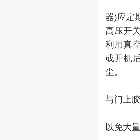
1
器)应定
高压开
利用真
或开机
尘。
2
与门上胶
3
以免大量