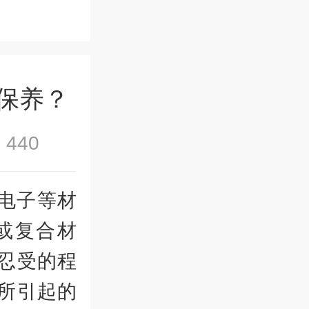
保养？
440
电子等材
或复合材
忍受的程
所引起的