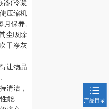
器(冷凝
会使压缩机
月保养,
其尘吸除
吹干净灰
得让物品
.
持清洁，
性能.
产品目录