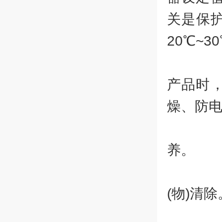
关是保
20℃~3
7
产品时
燥、防电
8
养。
9
(物)清除
1