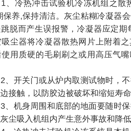
、冷热冲击试验机冷冻机组之散热
期保养,保持清洁。灰尘粘糊冷凝器
关跳脱而产生误报警，冷凝器应定期每
空吸尘器将冷凝器散热网片上附着之
后使用质硬的毛刷刷之或用高压气嘴
、开关门或从炉内取测试物时，不
边接触，以防胶边被破坏和缩短寿命
、机身周围和底部的地面要随时保
灰尘吸入机组内产生意外事故和降低