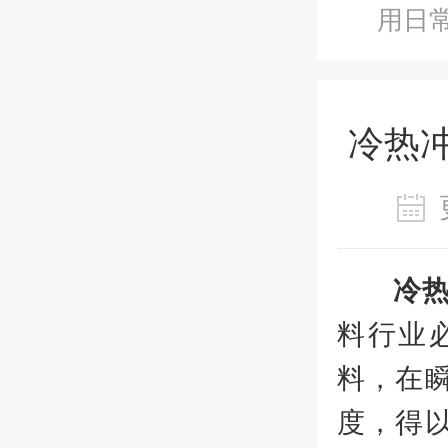
用日
冷热
冷
料行业
料，在
度，得