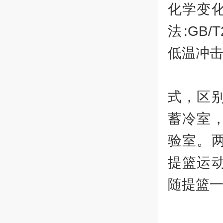
化学变
法:GB/T
低温冲
根
式，区
蓄冷室
验室。
提篮运
随提篮