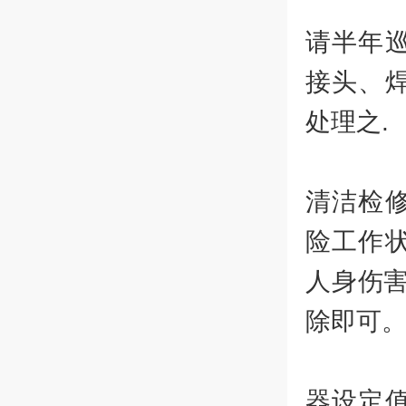
4
请半年
接头、
处理之.
5
清洁检
险工作
人身伤
除即可
6
器设定