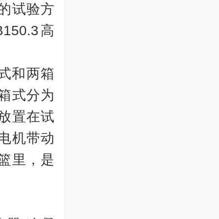
的试验方
B150.3高
式和两箱
箱式分为
放置在试
电机带动
篮里，是