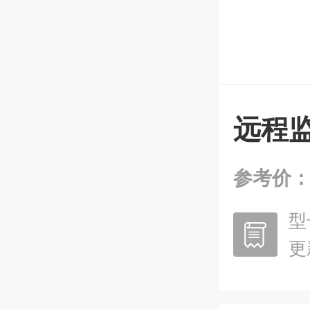
远程
参考价
型
更